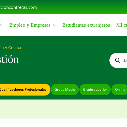
cioncontreras.com
Empleo y Empresas
Estudiantes extranjeros
Mi c
ón y Gestión
Búsqu
tión
de
produc
Cualificaciones Profesionales
Grado Medio
Grado superior
Online