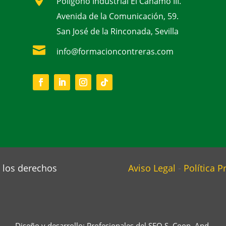
Polígono Industrial El Cáñamo III.
Avenida de la Comunicación, 59.
San José de la Rinconada, Sevilla

info@formacioncontreras.com
 los derechos
Aviso Legal
-
Política P
Diseño y desarrollo: Profesionales del SEO S. Coop. And.