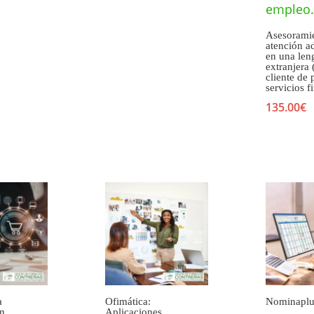
Asesorami
atención a
en una len
extranjera 
cliente de 
servicios f
135.00
€
a
Ofimática:
Nominaplu
n
Aplicaciones