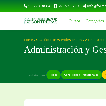
955 79 38 84
661 576 759
info@forma
Cursos
Categorías
Home
/
Cualificaciones Profesionales
/ Administraci
Administración y Ges
Todos
Certificados Profesionales
CATEGORÍAS: