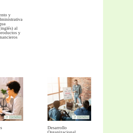
ento y
dministrativa
gua
(inglés) al
productos y
inancieros
s
Desarrollo
Organizacional.