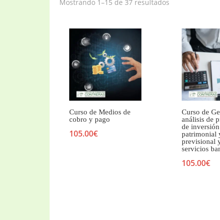
Mostrando 1–15 de 37 resultados
Curso de Medios de
Curso de Ge
cobro y pago
análisis de 
de inversión
105.00
€
patrimonial 
previsional 
servicios ba
105.00
€