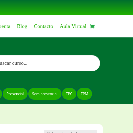
uenta
Blog
Contacto
Aula Virtual
eda
tos
Presencial
Semipresencial
TPC
TPM