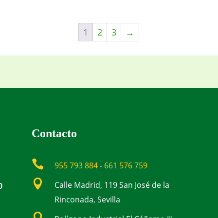
1
2
3
→
Contacto

955 793 884
-
661 576 759

Calle Madrid, 119 San José de la
0
Rinconada, Sevilla
