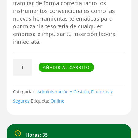
tramitar de forma correcta tanto los
instrumentos convencionales como las
nuevas herramientas telemáticas para
optimizar la tesorería de cualquier
empresa e impulsar tu inserción laboral
inmediata.
Curso
AÑADIR AL CARRITO
de
Medios
de
Categorías:
Administración y Gestión
,
Finanzas y
cobro
Seguros
Etiqueta:
Online
y
pago
cantidad

Horas: 35