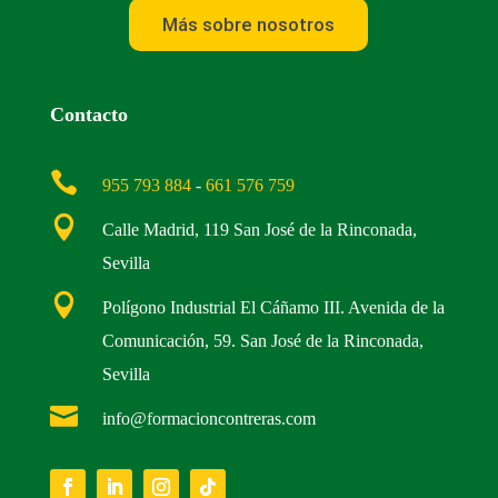
Más sobre nosotros
Contacto

955 793 884
-
661 576 759

Calle Madrid, 119 San José de la Rinconada,
Sevilla

Polígono Industrial El Cáñamo III. Avenida de la
Comunicación, 59. San José de la Rinconada,
Sevilla

info@formacioncontreras.com