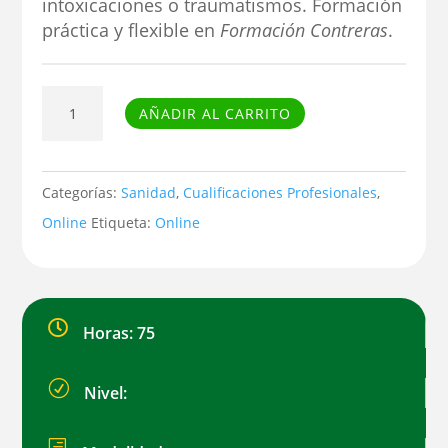
intoxicaciones o traumatismos. Formación
práctica y flexible en
Formación Contreras
.
Curso
AÑADIR AL CARRITO
de
RCP
Básica
Categorías:
Sanidad
,
Cualificaciones Profesionales
,
y
Online
Etiqueta:
Online
Primeros
Auxilios
cantidad

Horas: 75
R
Nivel: