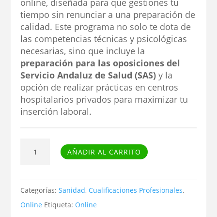
online, diseñada para que gestiones tu
tiempo sin renunciar a una preparación de
calidad
.
Este programa no solo te dota de
las competencias técnicas y psicológicas
necesarias, sino que incluye la
preparación para las oposiciones del
Servicio Andaluz de Salud (SAS)
y la
opción de realizar prácticas en centros
hospitalarios privados para maximizar tu
inserción laboral
.
Celador
AÑADIR AL CARRITO
de
Instituciones
Sanitarias
Categorías:
Sanidad
,
Cualificaciones Profesionales
,
cantidad
Online
Etiqueta:
Online