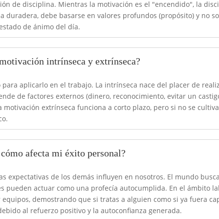
ón de disciplina. Mientras la motivación es el "encendido", la disci
ea duradera, debe basarse en valores profundos (propósito) y no 
estado de ánimo del día.
 motivación intrínseca y extrínseca?
ra aplicarlo en el trabajo. La intrínseca nace del placer de reali
ende de factores externos (dinero, reconocimiento, evitar un castig
 motivación extrínseca funciona a corto plazo, pero si no se cultiva
co.
 cómo afecta mi éxito personal?
las expectativas de los demás influyen en nosotros. El mundo bus
es pueden actuar como una profecía autocumplida. En el ámbito la
 equipos, demostrando que si tratas a alguien como si ya fuera ca
bido al refuerzo positivo y la autoconfianza generada.