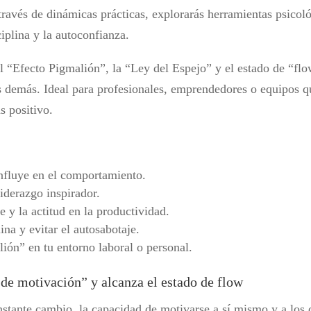
través de dinámicas prácticas, explorarás herramientas psico
ciplina y la autoconfianza.
l “Efecto Pigmalión”, la “Ley del Espejo” y el estado de “flo
os demás. Ideal para profesionales, emprendedores o equipos 
s positivo.
nfluye en el comportamiento.
iderazgo inspirador.
e y la actitud en la productividad.
ina y evitar el autosabotaje.
ión” en tu entorno laboral o personal.
de motivación” y alcanza el estado de flow
stante cambio, la capacidad de motivarse a sí mismo y a los 