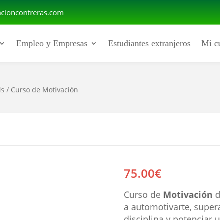
cioncontreras.com
Empleo y Empresas
Estudiantes extranjeros
Mi c
ls
/ Curso de Motivación
75.00
€
Curso de
Motivación
d
a automotivarte, super
disciplina y potenciar u