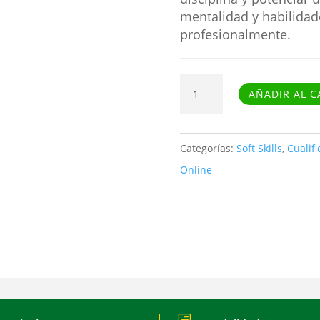
mentalidad y habilidad
profesionalmente.
Curso
AÑADIR AL C
de
Motivación
cantidad
Categorías:
Soft Skills
,
Cualif
Online