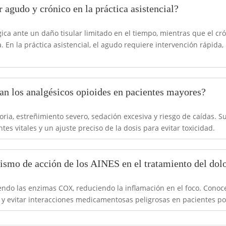
r agudo y crónico en la práctica asistencial?
gica ante un daño tisular limitado en el tiempo, mientras que el cr
En la práctica asistencial, el agudo requiere intervención rápida,
tan los analgésicos opioides en pacientes mayores?
oria, estreñimiento severo, sedación excesiva y riesgo de caídas. 
es vitales y un ajuste preciso de la dosis para evitar toxicidad.
ismo de acción de los AINES en el tratamiento del dol
iendo las enzimas COX, reduciendo la inflamación en el foco. Con
s y evitar interacciones medicamentosas peligrosas en pacientes p