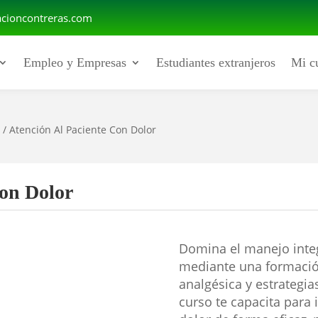
cioncontreras.com
Empleo y Empresas
Estudiantes extranjeros
Mi c
d
/ Atención Al Paciente Con Dolor
Con Dolor
Domina el manejo integ
mediante una formació
analgésica y estrategia
curso te capacita para id