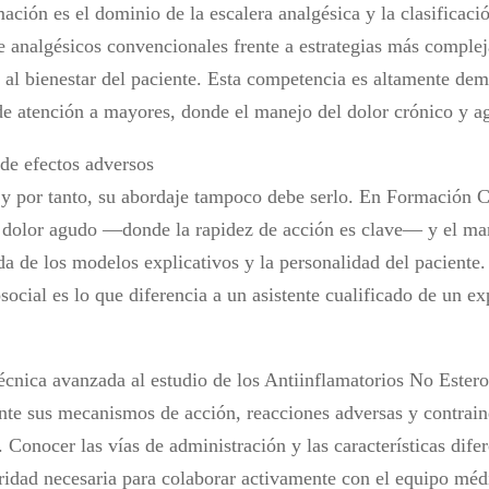
ación es el dominio de la escalera analgésica y la clasificac
de analgésicos convencionales frente a estrategias más comple
 al bienestar del paciente. Esta competencia es altamente dem
s de atención a mayores, donde el manejo del dolor crónico y ag
 de efectos adversos
, y por tanto, su abordaje tampoco debe serlo. En Formación 
el dolor agudo —donde la rapidez de acción es clave— y el ma
a de los modelos explicativos y la personalidad del paciente
osocial es lo que diferencia a un asistente cualificado de un e
écnica avanzada al estudio de los Antiinflamatorios No Ester
nte sus mecanismos de acción, reacciones adversas y contrai
a. Conocer las vías de administración y las características dif
uridad necesaria para colaborar activamente con el equipo mé