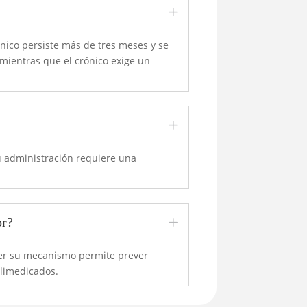
L
ónico persiste más de tres meses y se
 mientras que el crónico exige un
L
Su administración requiere una
L
or?
ocer su mecanismo permite prever
olimedicados.