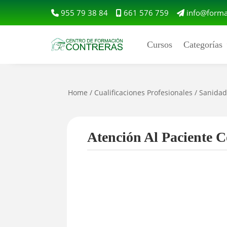
955 79 38 84
661 576 759
info@forma
Cursos
Categorías
Home
/
Cualificaciones Profesionales
/
Sanida
Atención Al Paciente 