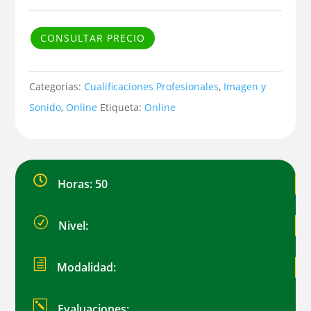
CONSULTAR PRECIO
Categorías:
Cualificaciones Profesionales
,
Imagen y
Sonido
,
Online
Etiqueta:
Online

Horas: 50
R
Nivel:
h
Modalidad:
k
Evaluaciones: