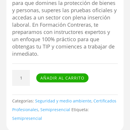
para que domines la protección de bienes
y personas, superes las pruebas oficiales y
accedas a un sector con plena inserción
laboral. En Formación Contreras, te
preparamos con instructores expertos y
un enfoque 100% práctico para que
obtengas tu TIP y comiences a trabajar de
inmediato.
Vigilante
AÑADIR AL CARRITO
de
Seguridad
Homologado
Categorías:
Seguridad y medio ambiente
,
Certificados
por
Profesionales
,
Semipresencial
Etiqueta:
el
Semipresencial
Ministerio