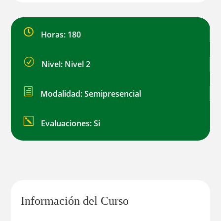
cantidad

Horas: 180
R
Nivel: Nivel 2
h
Modalidad: Semipresencial
k
Evaluaciones: Si
Información del Curso