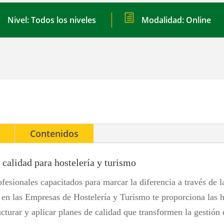
en
h
Nivel: Todos los niveles
Modalidad: Online
las
empresas
y/o
entidades
de
hostelería
y
turismo
Contenidos
cantidad
 calidad para hostelería y turismo
rofesionales capacitados para marcar la diferencia a través de l
 en las Empresas de Hostelería y Turismo te proporciona las 
ucturar y aplicar planes de calidad que transformen la gestión