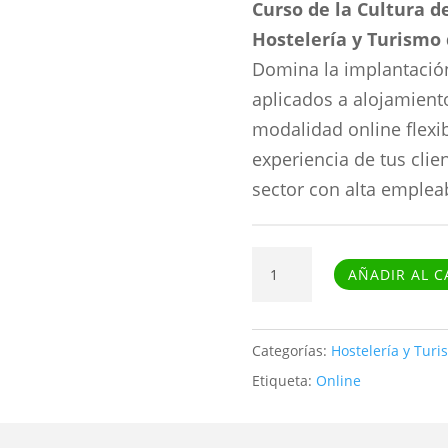
Curso de la Cultura d
Hostelería y Turismo
Domina la implantación
aplicados a alojamiento
modalidad online flexib
experiencia de tus clie
sector con alta empleab
Curso
AÑADIR AL C
de
La
cultura
Categorías:
Hostelería y Turi
de
Etiqueta:
Online
la
calidad