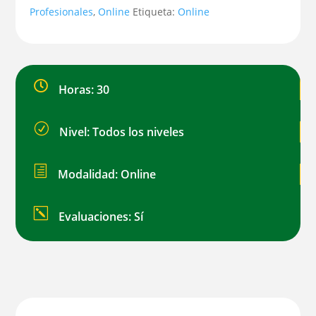
gestión
Profesionales
,
Online
Etiqueta:
Online
de
aprovisionamiento
recepción

Horas: 30
almacenamiento
distribución
R
Nivel: Todos los niveles
y
control
h
Modalidad: Online
de
consumos
k
Evaluaciones: Sí
e
inventarios
de
alimentos
bebidas