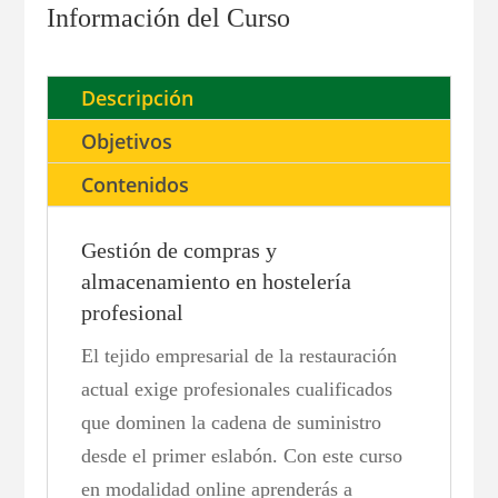
Información del Curso
otros
géneros
y
Descripción
equipos
Objetivos
en
restauración
Contenidos
cantidad
Gestión de compras y
almacenamiento en hostelería
profesional
El tejido empresarial de la restauración
actual exige profesionales cualificados
que dominen la cadena de suministro
desde el primer eslabón. Con este curso
en modalidad online aprenderás a