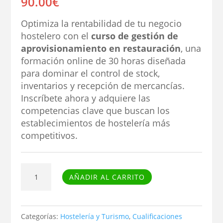
90.00
€
Optimiza la rentabilidad de tu negocio
hostelero con el
curso de gestión de
aprovisionamiento en restauración
, una
formación online de 30 horas diseñada
para dominar el control de stock,
inventarios y recepción de mercancías.
Inscríbete ahora y adquiere las
competencias clave que buscan los
establecimientos de hostelería más
competitivos.
Curso
AÑADIR AL CARRITO
de
Procesos
de
Categorías:
Hostelería y Turismo
,
Cualificaciones