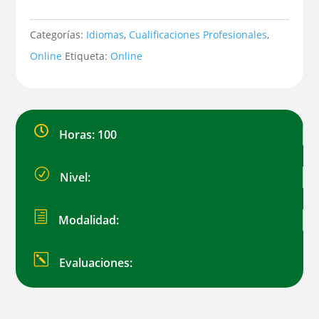
Francés.
Prepraración
Categorías:
Idiomas
,
Cualificaciones Profesionales
,
de
Online
Etiqueta:
Online
Examen
A2
cantidad

Horas: 100
R
Nivel:
h
Modalidad:
k
Evaluaciones: