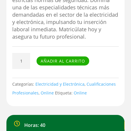
estrictas normas de seguridad. Domina
una de las especialidades técnicas más
demandadas en el sector de la electricidad
y electrónica, impulsando tu inserción
laboral inmediata. Matricúlate hoy y
asegura tu futuro profesional.
Curso
AÑADIR AL CARRITO
de
Diagnóstico
de
Categorías:
Electricidad y Electrónica
,
Cualificaciones
averías
Profesionales
,
Online
Etiqueta:
Online
y
mantenimiento
de

Horas: 40
las