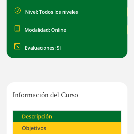
instalaciones
R
Nivel: Todos los niveles
eléctricas
de
h
Modalidad: Online
edificios
y
k
Evaluaciones: Sí
con
fines
especiales
cantidad
Información del Curso
Descripción
Objetivos