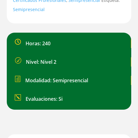
Certificados Profesionales
,
Semipresencial
Etiqueta:
Semipresencial

Horas: 240
R
Nivel: Nivel 2
h
Modalidad: Semipresencial
k
Evaluaciones: Si