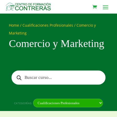
Home
/
Cualificaciones Profesionales
/ Comercio y
Marketing
Comercio y Marketing
Búsqueda
de
productos
CATEGORÍAS: